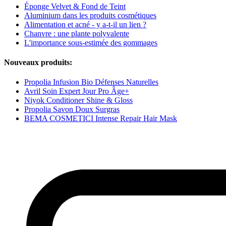
Éponge Velvet & Fond de Teint
Aluminium dans les produits cosmétiques
Alimentation et acné - y a-t-il un lien ?
Chanvre : une plante polyvalente
L'importance sous-estimée des gommages
Nouveaux produits:
Propolia Infusion Bio Défenses Naturelles
Avril Soin Expert Jour Pro Âge+
Niyok Conditioner Shine & Gloss
Propolia Savon Doux Surgras
BEMA COSMETICI Intense Repair Hair Mask