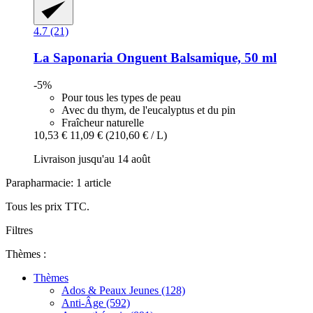
4.7 (21)
La Saponaria
Onguent Balsamique, 50 ml
-5%
Pour tous les types de peau
Avec du thym, de l'eucalyptus et du pin
Fraîcheur naturelle
10,53 €
11,09 €
(210,60 € / L)
Livraison jusqu'au 14 août
Parapharmacie: 1 article
Tous les prix TTC.
Filtres
Thèmes :
Thèmes
Ados & Peaux Jeunes (128)
Anti-Âge (592)