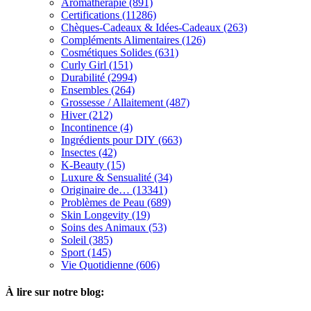
Aromathérapie (891)
Certifications (11286)
Chèques-Cadeaux & Idées-Cadeaux (263)
Compléments Alimentaires (126)
Cosmétiques Solides (631)
Curly Girl (151)
Durabilité (2994)
Ensembles (264)
Grossesse / Allaitement (487)
Hiver (212)
Incontinence (4)
Ingrédients pour DIY (663)
Insectes (42)
K-Beauty (15)
Luxure & Sensualité (34)
Originaire de… (13341)
Problèmes de Peau (689)
Skin Longevity (19)
Soins des Animaux (53)
Soleil (385)
Sport (145)
Vie Quotidienne (606)
À lire sur notre blog: