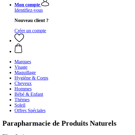
Mon compte
Identifiez-vous
Nouveau client ?
Créer un compte
Marques
Visage
Maquillage
Hygiène & Corps
Cheveux
Hommes
Bébé & Enfant
Thèmes
Soleil
Offres Spéciales
Parapharmacie de Produits Naturels