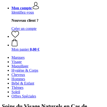
Mon compte
Identifiez-vous
Nouveau client ?
Créer un compte
Mon panier
0,00 €
Marques
Visage
Maquillage
Hygiène & Corps
Cheveux
Hommes
Bébé & Enfant
Thèmes
Soleil
Offres Spéciales
Soins du Visage Naturels en Cas de