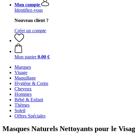
Mon compte
Identifiez-vous
Nouveau client ?
Créer un compte
Mon panier
0,00 €
Marques
Visage
Maquillage
Hygiène & Corps
Cheveux
Hommes
Bébé & Enfant
Thèmes
Soleil
Offres Spéciales
Masques Naturels Nettoyants pour le Visa