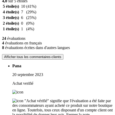
4,0
sur 5 étoiles
5 étoile(s)
10
(41%)
4 étoile(s)
7
(29%)
3 étoile(s)
6
(25%)
2 étoile(s)
0
(0%)
1 étoile(s)
1
(4%)
24
évaluations
4
évaluations en français
8
évaluations écrites dans d'autres langues
Afficher tous les commentaires-clients
Pana
20 septembre 2023
Achat verifié
"Achat vérifié" signifie que l'évaluation a été faite par
des consommateurs ayant acheté ce produit sur notre boutique
en ligne. Toutefois, tous ceux disposant d'un compte client ont
la possibilité de donner leur avis.
Fermer la note