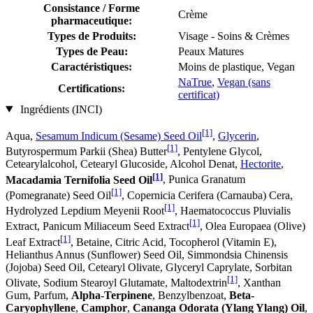
Consistance / Forme
Crème
pharmaceutique:
Types de Produits:
Visage - Soins & Crèmes
Types de Peau:
Peaux Matures
Caractéristiques:
Moins de plastique, Vegan
NaTrue
,
Vegan (sans
Certifications:
certificat)
Ingrédients (INCI)
[1]
Aqua,
Sesamum Indicum (Sesame) Seed Oil
,
Glycerin
,
[1]
Butyrospermum Parkii (Shea) Butter
, Pentylene Glycol,
Cetearylalcohol, Cetearyl Glucoside, Alcohol Denat,
Hectorite
,
[1]
Macadamia Ternifolia Seed Oil
, Punica Granatum
[1]
(Pomegranate) Seed Oil
, Copernicia Cerifera (Carnauba) Cera,
[1]
Hydrolyzed Lepdium Meyenii Root
, Haematococcus Pluvialis
[1]
Extract, Panicum Miliaceum Seed Extract
, Olea Europaea (Olive)
[1]
Leaf Extract
, Betaine, Citric Acid, Tocopherol (Vitamin E),
Helianthus Annus (Sunflower) Seed Oil, Simmondsia Chinensis
(Jojoba) Seed Oil, Cetearyl Olivate, Glyceryl Caprylate, Sorbitan
[1]
Olivate, Sodium Stearoyl Glutamate, Maltodextrin
, Xanthan
Gum, Parfum,
Alpha-Terpinene
, Benzylbenzoat,
Beta-
Caryophyllene
,
Camphor
,
Cananga Odorata (Ylang Ylang) Oil
,