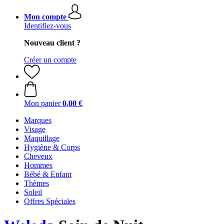
Mon compte
Identifiez-vous
Nouveau client ?
Créer un compte
Mon panier
0,00 €
Marques
Visage
Maquillage
Hygiène & Corps
Cheveux
Hommes
Bébé & Enfant
Thèmes
Soleil
Offres Spéciales