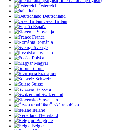
International (English)
Österreich
Italia
Deutschland
Great Britain
España
Slovenija
France
România
Sverige
Hrvatska
Polska
Magyar
Suomi
България
Schweiz
Suisse
Svizzera
Switzerland
Slovensko
Česká republika
Ireland
Nederland
Belgique
België