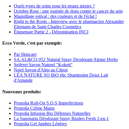
Quels types de soins pour les peaux mixtes ?
Octobre Rose : une journée de dons contre le cancer du sein
Maquillage estival : des couleurs et de l'éclat !
Right to the Roots - Interview avec le pharmacien Alexander
Ehrmann de Saint Charles Cosmetics
Étiquetage Partie 2 - Dénomination INCI
Ecco Verde, c'est par exemple:
Pai Skincare
SA.AL&CO 052 Natural Spray Deodorant Alpine Herbs
Seiferei Savon Naturel "Kokett"
Najel Savon d'Alep au Citron
LÉA NATURE SO BiO étic Shampoing Doux Lait
d'Amande
Nouveaux produits:
Propolia Roll-On S.O.S Imperfections
Propolia Crème Mains
Propolia Infusion Bio Défenses Naturelles
La Saponaria Déodorant Spray Biodeo Fresh 2-en-1
Propolia Gel Jambes Légères