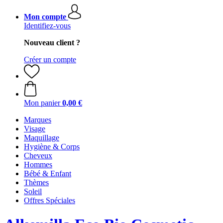
Mon compte
Identifiez-vous
Nouveau client ?
Créer un compte
Mon panier
0,00 €
Marques
Visage
Maquillage
Hygiène & Corps
Cheveux
Hommes
Bébé & Enfant
Thèmes
Soleil
Offres Spéciales