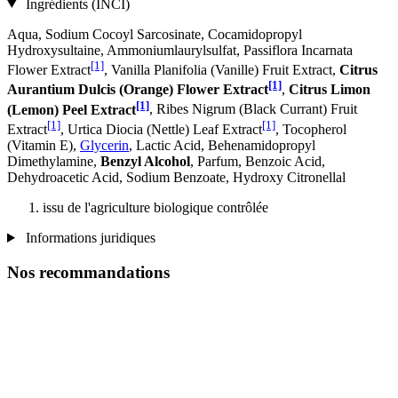
Ingrédients (INCI)
Aqua, Sodium Cocoyl Sarcosinate, Cocamidopropyl
Hydroxysultaine, Ammoniumlaurylsulfat, Passiflora Incarnata
[1]
Flower Extract
, Vanilla Planifolia (Vanille) Fruit Extract,
Citrus
[1]
Aurantium Dulcis (Orange) Flower Extract
,
Citrus Limon
[1]
(Lemon) Peel Extract
, Ribes Nigrum (Black Currant) Fruit
[1]
[1]
Extract
, Urtica Diocia (Nettle) Leaf Extract
, Tocopherol
(Vitamin E),
Glycerin
, Lactic Acid, Behenamidopropyl
Dimethylamine,
Benzyl Alcohol
, Parfum, Benzoic Acid,
Dehydroacetic Acid, Sodium Benzoate, Hydroxy Citronellal
issu de l'agriculture biologique contrôlée
Informations juridiques
Nos recommandations