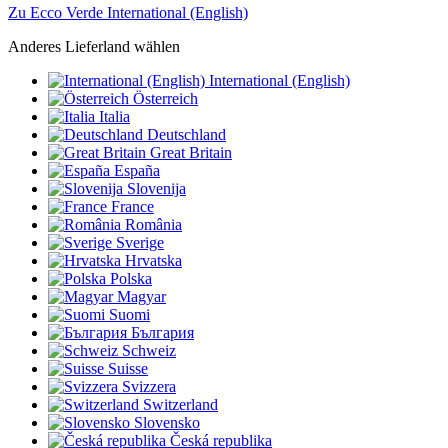
Zu Ecco Verde International (English)
Anderes Lieferland wählen
International (English)
Österreich
Italia
Deutschland
Great Britain
España
Slovenija
France
România
Sverige
Hrvatska
Polska
Magyar
Suomi
България
Schweiz
Suisse
Svizzera
Switzerland
Slovensko
Česká republika