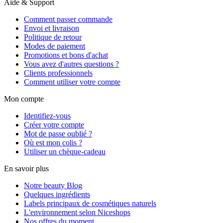
Aide & Support
Comment passer commande
Envoi et livraison
Politique de retour
Modes de paiement
Promotions et bons d'achat
Vous avez d'autres questions ?
Clients professionnels
Comment utiliser votre compte
Mon compte
Identifiez-vous
Créer votre compte
Mot de passe oublié ?
Où est mon colis ?
Utiliser un chèque-cadeau
En savoir plus
Notre beauty Blog
Quelques ingrédients
Labels principaux de cosmétiques naturels
L'environnement selon Niceshops
Nos offres du moment