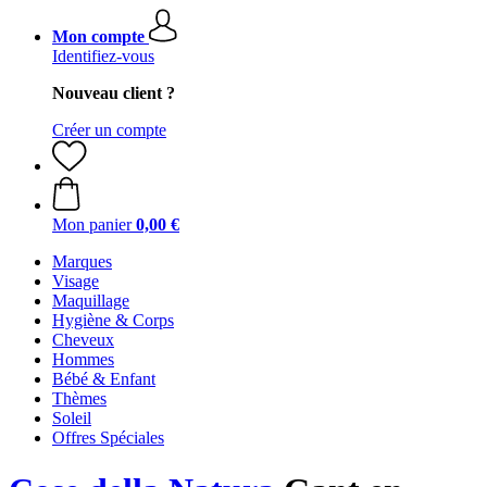
Mon compte
Identifiez-vous
Nouveau client ?
Créer un compte
Mon panier
0,00 €
Marques
Visage
Maquillage
Hygiène & Corps
Cheveux
Hommes
Bébé & Enfant
Thèmes
Soleil
Offres Spéciales