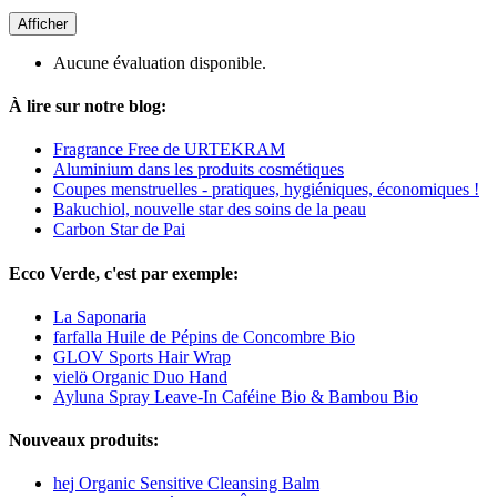
Afficher
Aucune évaluation disponible.
À lire sur notre blog:
Fragrance Free de URTEKRAM
Aluminium dans les produits cosmétiques
Coupes menstruelles - pratiques, hygiéniques, économiques !
Bakuchiol, nouvelle star des soins de la peau
Carbon Star de Pai
Ecco Verde, c'est par exemple:
La Saponaria
farfalla Huile de Pépins de Concombre Bio
GLOV Sports Hair Wrap
vielö Organic Duo Hand
Ayluna Spray Leave-In Caféine Bio & Bambou Bio
Nouveaux produits:
hej Organic Sensitive Cleansing Balm