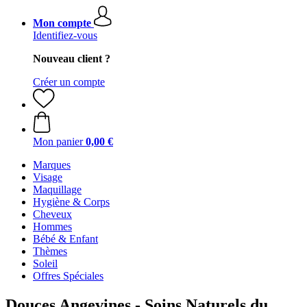
Mon compte
Identifiez-vous
Nouveau client ?
Créer un compte
Mon panier
0,00 €
Marques
Visage
Maquillage
Hygiène & Corps
Cheveux
Hommes
Bébé & Enfant
Thèmes
Soleil
Offres Spéciales
Douces Angevines - Soins Naturels du