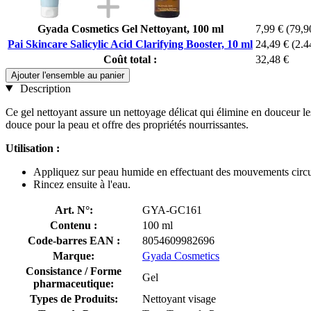
Gyada Cosmetics Gel Nettoyant, 100 ml
7,99 €
(79,9
Pai Skincare Salicylic Acid Clarifying Booster, 10 ml
24,49 €
(2.4
Coût total :
32,48 €
Ajouter l'ensemble au panier
Description
Ce gel nettoyant assure un nettoyage délicat qui élimine en douceur les
douce pour la peau et offre des propriétés nourrissantes.
Utilisation :
Appliquez sur peau humide en effectuant des mouvements circul
Rincez ensuite à l'eau.
Art. N°:
GYA-GC161
Contenu :
100 ml
Code-barres EAN :
8054609982696
Marque:
Gyada Cosmetics
Consistance / Forme
Gel
pharmaceutique:
Types de Produits:
Nettoyant visage