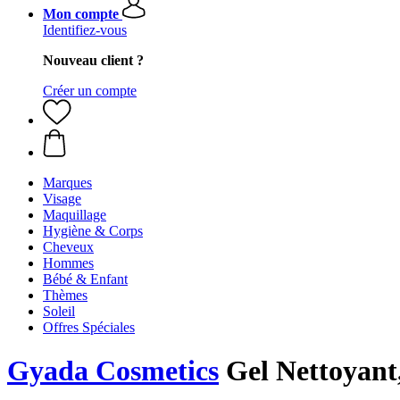
Mon compte
Identifiez-vous
Nouveau client ?
Créer un compte
Marques
Visage
Maquillage
Hygiène & Corps
Cheveux
Hommes
Bébé & Enfant
Thèmes
Soleil
Offres Spéciales
Gyada Cosmetics
Gel Nettoyant