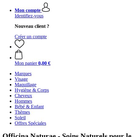
Mon compte
Identifiez-vous
Nouveau client ?
Créer un compte
Mon panier
0,00 €
Marques
Visage
Maquillage
Hygiène & Corps
Cheveux
Hommes
Bébé & Enfant
Thèmes
Soleil
Offres Spéciales
Officina Naturae - Soins Naturels pour le