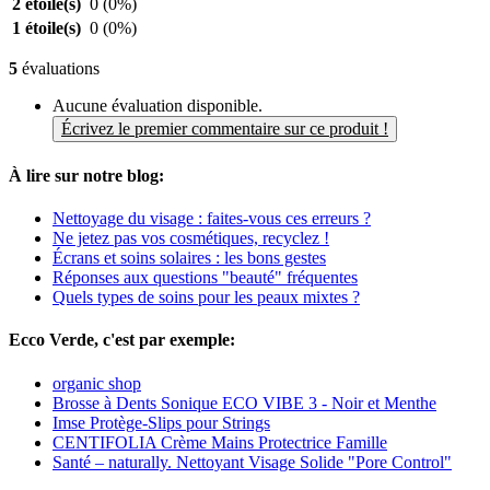
2 étoile(s)
0
(0%)
1 étoile(s)
0
(0%)
5
évaluations
Aucune évaluation disponible.
Écrivez le premier commentaire sur ce produit !
À lire sur notre blog:
Nettoyage du visage : faites-vous ces erreurs ?
Ne jetez pas vos cosmétiques, recyclez !
Écrans et soins solaires : les bons gestes
Réponses aux questions "beauté" fréquentes
Quels types de soins pour les peaux mixtes ?
Ecco Verde, c'est par exemple:
organic shop
Brosse à Dents Sonique ECO VIBE 3 - Noir et Menthe
Imse Protège-Slips pour Strings
CENTIFOLIA Crème Mains Protectrice Famille
Santé – naturally. Nettoyant Visage Solide "Pore Control"