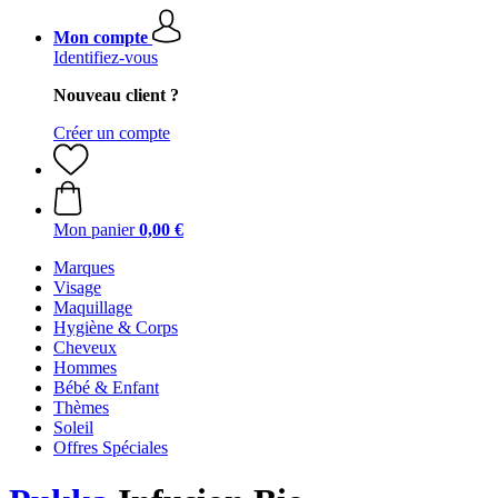
Mon compte
Identifiez-vous
Nouveau client ?
Créer un compte
Mon panier
0,00 €
Marques
Visage
Maquillage
Hygiène & Corps
Cheveux
Hommes
Bébé & Enfant
Thèmes
Soleil
Offres Spéciales