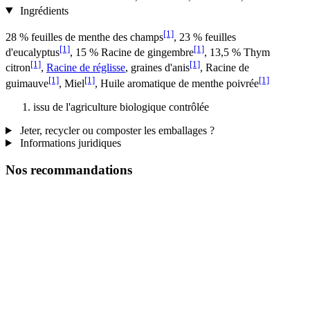
Ingrédients
[1]
28 % feuilles de menthe des champs
, 23 % feuilles
[1]
[1]
d'eucalyptus
, 15 % Racine de gingembre
, 13,5 % Thym
[1]
[1]
citron
,
Racine de réglisse
, graines d'anis
, Racine de
[1]
[1]
[1]
guimauve
, Miel
, Huile aromatique de menthe poivrée
issu de l'agriculture biologique contrôlée
Jeter, recycler ou composter les emballages ?
Informations juridiques
Nos recommandations