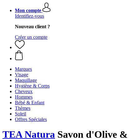
Mon compte
Identifiez-vous
Nouveau client ?
Créer un compte
Marques
Visage
Maquillage
Hygiène & Corps
Cheveux
Hommes
Bébé & Enfant
Thèmes
Soleil
Offres Spéciales
TEA Natura
Savon d'Olive &