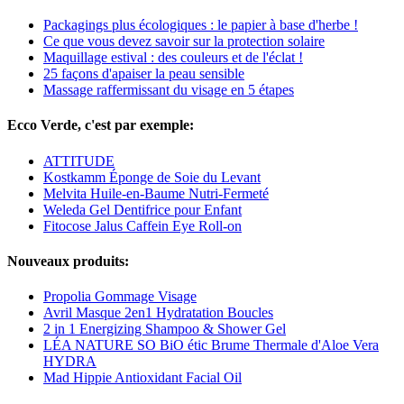
Packagings plus écologiques : le papier à base d'herbe !
Ce que vous devez savoir sur la protection solaire
Maquillage estival : des couleurs et de l'éclat !
25 façons d'apaiser la peau sensible
Massage raffermissant du visage en 5 étapes
Ecco Verde, c'est par exemple:
ATTITUDE
Kostkamm Éponge de Soie du Levant
Melvita Huile-en-Baume Nutri-Fermeté
Weleda Gel Dentifrice pour Enfant
Fitocose Jalus Caffein Eye Roll-on
Nouveaux produits:
Propolia Gommage Visage
Avril Masque 2en1 Hydratation Boucles
2 in 1 Energizing Shampoo & Shower Gel
LÉA NATURE SO BiO étic Brume Thermale d'Aloe Vera
HYDRA
Mad Hippie Antioxidant Facial Oil