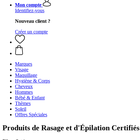
Mon compte
Identifiez-vous
Nouveau client ?
Créer un compte
Marques
Visage
Maquillage
Hygiène & Corps
Cheveux
Hommes
Bébé & Enfant
Thèmes
Soleil
Offres Spéciales
Produits de Rasage et d'Épilation Certifié