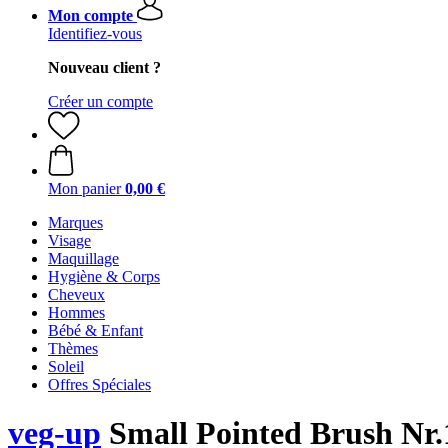
Mon compte
Identifiez-vous
Nouveau client ?
Créer un compte
Mon panier
0,00 €
Marques
Visage
Maquillage
Hygiène & Corps
Cheveux
Hommes
Bébé & Enfant
Thèmes
Soleil
Offres Spéciales
veg-up
Small Pointed Brush Nr.