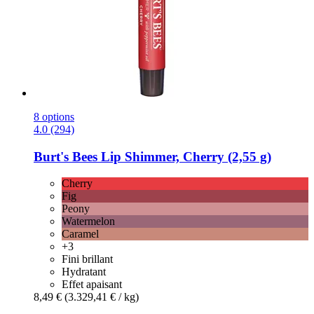
8 options
4.0 (294)
Burt's Bees
Lip Shimmer, Cherry (2,55 g)
Cherry
Fig
Peony
Watermelon
Caramel
+3
Fini brillant
Hydratant
Effet apaisant
8,49 €
(3.329,41 € / kg)