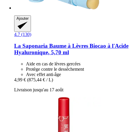
Ajouter
4.7 (130)
La Saponaria
Baume à Lèvres Biocao à l'Acide
Hyaluronique, 5,70 ml
Aide en cas de lèvres gercées
Protège contre le dessèchement
Avec effet anti-âge
4,99 €
(875,44 € / L)
Livraison jusqu'au 17 août