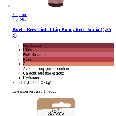
5 options
4.0 (681)
Burt's Bees
Tinted Lip Balm, Red Dahlia (4,25
g)
Red Dahlia
Hibiscus
Pink Blossom
Rose
Zinnia
Avec un soupçon de couleur
Un goût agréable et doux
Hydratant
8,49 €
(1.997,65 € / kg)
Livraison jusqu'au 17 août