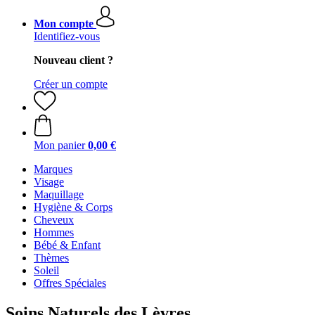
Mon compte
Identifiez-vous
Nouveau client ?
Créer un compte
Mon panier
0,00 €
Marques
Visage
Maquillage
Hygiène & Corps
Cheveux
Hommes
Bébé & Enfant
Thèmes
Soleil
Offres Spéciales
Soins Naturels des Lèvres