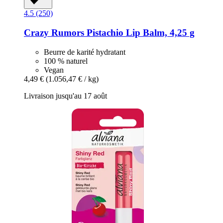
4.5 (250)
Crazy Rumors
Pistachio Lip Balm, 4,25 g
Beurre de karité hydratant
100 % naturel
Vegan
4,49 €
(1.056,47 € / kg)
Livraison jusqu'au 17 août