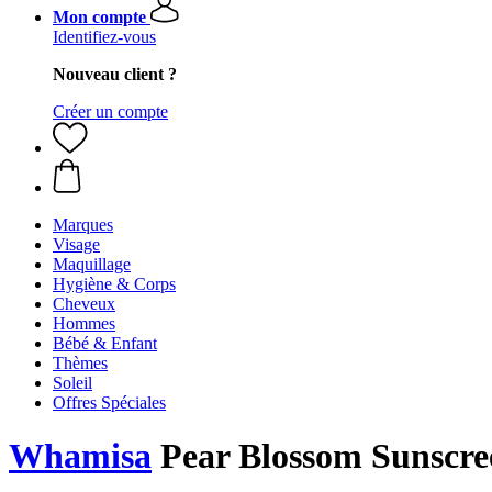
Mon compte
Identifiez-vous
Nouveau client ?
Créer un compte
Marques
Visage
Maquillage
Hygiène & Corps
Cheveux
Hommes
Bébé & Enfant
Thèmes
Soleil
Offres Spéciales
Whamisa
Pear Blossom Sunscre