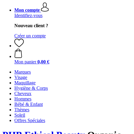
Mon compte
Identifiez-vous
Nouveau client ?
Créer un compte
Mon panier
0,00 €
Marques
Visage
Maquillage
Hygiène & Corps
Cheveux
Hommes
Bébé & Enfant
Thèmes
Soleil
Offres Spéciales