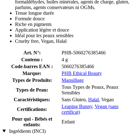
formaldéhydes, huiles minérales, agents de charge, gluten,
parfums, agents conservateurs ni OGMs.
Tenue longue durée
Formule douce
Riche en pigments
Application légère et douce
Idéal pour les peaux sensibles
Cruelty free, Vegan, Halal
Art. N°:
PHB-5060276385466
Contenu :
4 g
Code-barres EAN :
5060276385466
Marque:
PHB Ethical Beauty
Types de Produits:
Maquillage
Tous Types de Peaux, Peaux
Types de Peau:
Sensibles
Caractéristiques:
Sans Gluten,
Halal
, Vegan
Leaping Bunny
,
Vegan (sans
Certifications:
certificat)
Pour qui - Bébés et
Enfant
enfants:
Ingrédients (INCI)