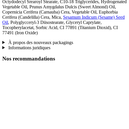
Octydodecyl Srearoyl Stearate, C10-18 Triglycerides, Hydrogenated
Vegetable Oil, Prunus Amygdalus Dulcis (Sweet Almond) Oil,
Copernicia Cerifera (Carnauba) Cera, Vegetable Oil, Euphorbia
Cerifera (Candelilla) Cera, Mica,
Sesamum Indicum (Sesame) Seed
Oil
, Polyglycceryl-3 Diisostearate, Glyceryl Caprylate,
Tocopherylacetat, Sorbic Acid, CI 77891 (Titanium Dioxid), CI
77491 (Iron Oxide)
À propos des nouveaux packagings
Informations juridiques
Nos recommandations