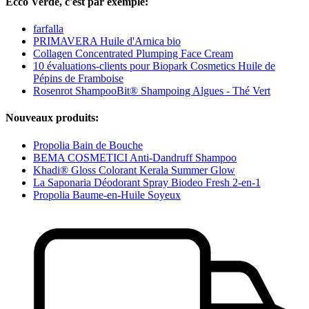
Ecco Verde, c'est par exemple:
farfalla
PRIMAVERA Huile d'Arnica bio
Collagen Concentrated Plumping Face Cream
10 évaluations-clients pour Biopark Cosmetics Huile de
Pépins de Framboise
Rosenrot ShampooBit® Shampoing Algues - Thé Vert
Nouveaux produits:
Propolia Bain de Bouche
BEMA COSMETICI Anti-Dandruff Shampoo
Khadi® Gloss Colorant Kerala Summer Glow
La Saponaria Déodorant Spray Biodeo Fresh 2-en-1
Propolia Baume-en-Huile Soyeux