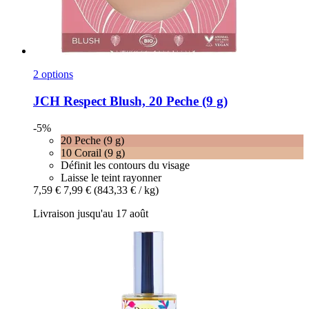
2 options
JCH Respect
Blush, 20 Peche (9 g)
-5%
20 Peche (9 g)
10 Corail (9 g)
Définit les contours du visage
Laisse le teint rayonner
7,59 €
7,99 €
(843,33 € / kg)
Livraison jusqu'au 17 août