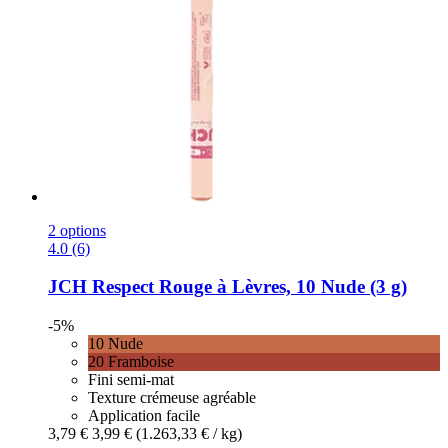
2 options
4.0 (6)
JCH Respect
Rouge à Lèvres, 10 Nude (3 g)
-5%
10 Nude
20 Framboise
Fini semi-mat
Texture crémeuse agréable
Application facile
3,79 €
3,99 €
(1.263,33 € / kg)