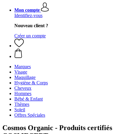
Mon compte
Identifiez-vous
Nouveau client ?
Créer un compte
Marques
Visage
Maquillage
Hygiène & Corps
Cheveux
Hommes
Bébé & Enfant
Thèmes
Soleil
Offres Spéciales
Cosmos Organic - Produits certifiés