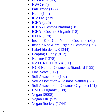
ECOGEA (45)
EWG (65)
Fair Trade (127)
Halal (144)
ICADA (239)
ICEA (226)
ICEA - Cosmos Natural (18)
ICEA - Cosmos Organic (18)
IHTK (178)
Institut Kon-Cert Natural Cosmetic (39)
Institut Kon-Cert Organic Cosmetic (59)
Label bio de l'UE (344)
Leaping Bunny (812)
NaTrue (1378)
NATURE THANX (11)
NCS Natural Cosmetics Standard (155)
One Voice (117)
Soil Association (102)
Soil Association - Cosmos Natural (38)
Soil Association - Cosmos Organic (151)
USDA Organic (138)
Vegan (8008)
Vegan OK (535)
Vegan Society (1744)